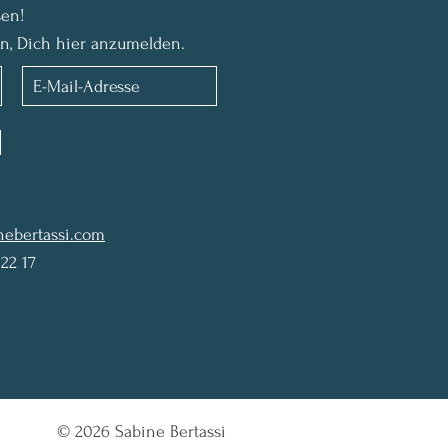
sen!
en, Dich hier anzumelden.
nebertassi.com
 22 17
© 2026 Sabine Bertassi