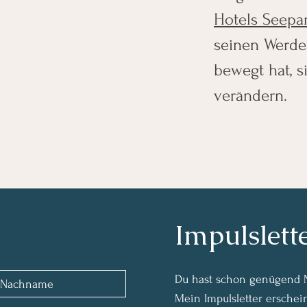
Hotels Seepa
seinen Werde
bewegt hat, s
verändern.
Impulslett
Du hast schon genügend N
Mein Impulsletter erschei